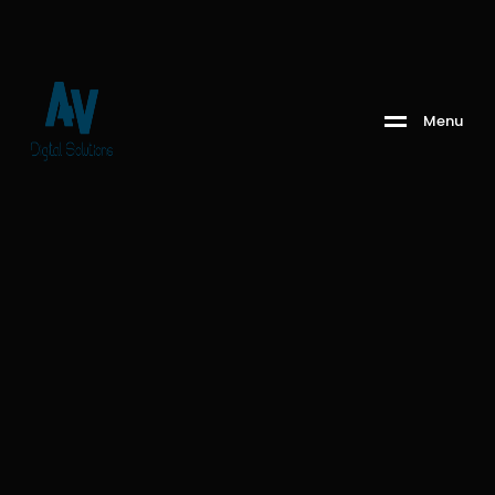
M
e
n
u