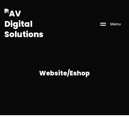
M
e
n
u
Website/Eshop