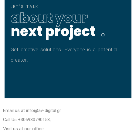
L
E
T
'
S
T
A
L
K
a
b
o
u
t
y
o
u
r
n
e
x
t
p
r
o
j
e
c
t
.
G
e
t
c
r
e
a
t
i
v
e
s
o
l
u
t
i
o
n
s
.
E
v
e
r
y
o
n
e
i
s
a
p
o
t
e
n
t
i
a
l
c
r
e
a
t
o
r
.
Email us at
info@av-digital.gr
Call Us
+306980790158
,
Visit us at our office: